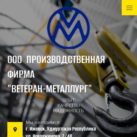
ООО ПРОИЗВОДСТВЕННАЯ
ФИРМА
"ВЕТЕРАН-МЕТАЛЛУРГ"
ОПЫТ
КАЧЕСТВО
НАДЕЖНОСТЬ
Мы находимся:
г. Ижевск, Удмуртская Республика
ул. Новоажимова, 7/48